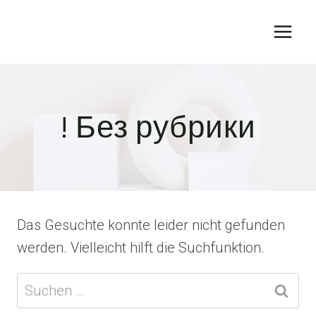
Zum
Inhalt
springen
! Без рубрики
Das Gesuchte konnte leider nicht gefunden
werden. Vielleicht hilft die Suchfunktion.
Suchen
nach: